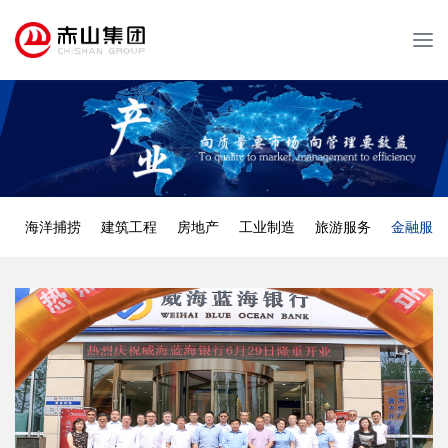
T
o
g
g
l
e
n
a
v
海洋捕捞
建筑工程
房地产
工业制造
旅游服务
金融服务
i
g
a
t
i
o
n