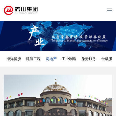
T
o
g
g
l
e
n
a
v
海洋捕捞
建筑工程
房地产
工业制造
旅游服务
金融服务
i
g
a
t
i
o
n