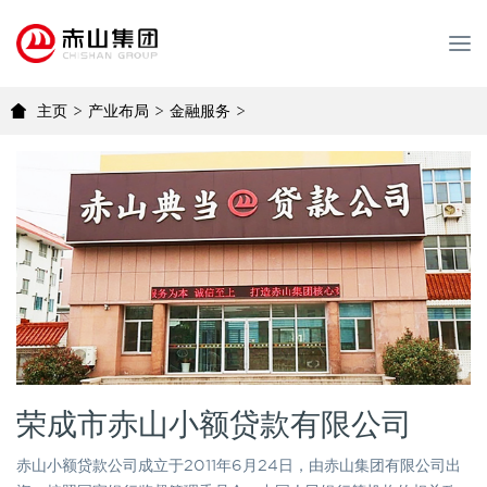
T
o
g
主页
>
产业布局
>
金融服务
>
g
l
e
n
a
v
i
g
a
t
i
o
n
荣成市赤山小额贷款有限公司
赤山小额贷款公司成立于2011年6月24日，由赤山集团有限公司出