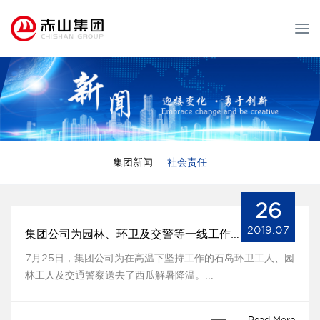
T
o
g
g
l
e
n
a
v
集团新闻
社会责任
i
g
a
26
t
2019.07
集团公司为园林、环卫及交警等一线工作人员送清凉
i
o
7月25日，集团公司为在高温下坚持工作的石岛环卫工人、园
n
林工人及交通警察送去了西瓜解暑降温。...
Read More