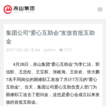
T
o
g
g
l
集团公司“爱心互助会”发放首批互助
e
金
n
a
2017-05-06 13:44
admin
1771
v
i
g
4月28日，赤山集团“爱心互助会”为李仁法、郭
a
信阶、王忠松、王宝权、张岐海、王欢欢、张大鹏
t
i
7名不同岗位的困难职工发放了共计7万元的“爱心
o
互助金”。当天，集团公司爱心互助负责人登门为
n
困难职工送去了慰问金，这也是爱心会成立以来发
放的首批互助金。