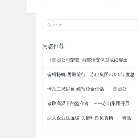
为您推荐
《集团公司荣获“内部治安保卫成绩突出
奋楫扬帆 勇毅前行 | 赤山集团2025年度总
情系三尺讲台 续写校企佳话——集团公
致敬高温下的坚守者！——赤山集团开展
深入企业送温暖 关键时刻见真情——青岛