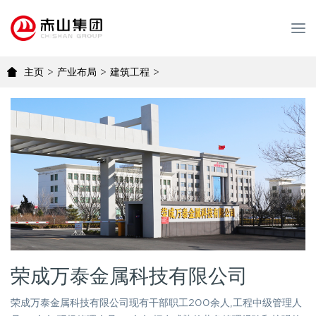
T
o
g
主页
>
产业布局
>
建筑工程
>
g
l
e
n
a
v
i
g
a
t
i
o
n
荣成万泰金属科技有限公司
荣成万泰金属科技有限公司现有干部职工200余人,工程中级管理人