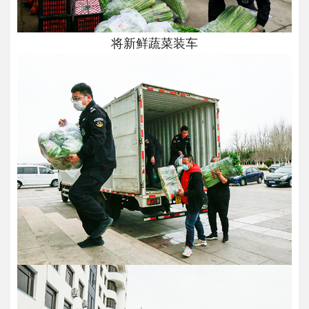
将新鲜蔬菜装车