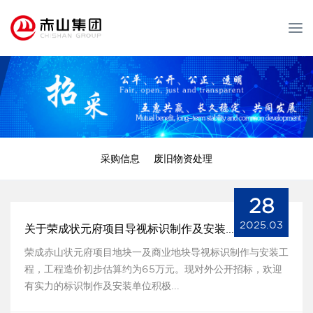
T
o
g
g
l
e
n
a
v
采购信息
废旧物资处理
i
g
a
28
t
2025.03
关于荣成状元府项目导视标识制作及安装工程的招标公告
i
o
荣成赤山状元府项目地块一及商业地块导视标识制作与安装工
n
程，工程造价初步估算约为65万元。现对外公开招标，欢迎
有实力的标识制作及安装单位积极...